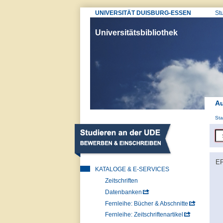
UNIVERSITÄT DUISBURG-ESSEN
St
Universitätsbibliothek
Au
Sta
EP
KATALOGE & E-SERVICES
Zeitschriften
Datenbanken
Fernleihe: Bücher & Abschnitte
Fernleihe: Zeitschriftenartikel