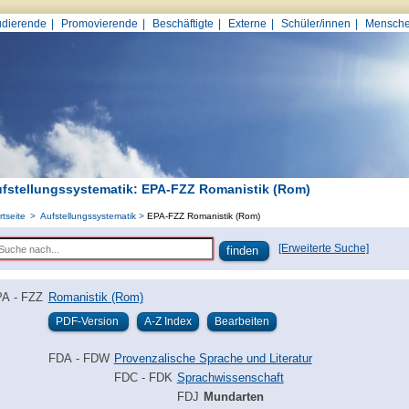
udierende
Promovierende
Beschäftigte
Externe
Schüler/innen
Mensche
fstellungssystematik: EPA-FZZ Romanistik (Rom)
rtseite
Aufstellungssystematik
EPA-FZZ Romanistik (Rom)
[Erweiterte Suche]
A - FZZ
Romanistik (Rom)
FDA - FDW
Provenzalische Sprache und Literatur
FDC - FDK
Sprachwissenschaft
FDJ
Mundarten