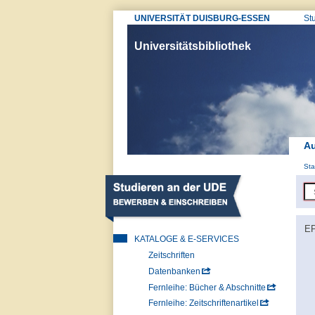
UNIVERSITÄT DUISBURG-ESSEN
St
Universitätsbibliothek
Au
Sta
EP
KATALOGE & E-SERVICES
Zeitschriften
Datenbanken
Fernleihe: Bücher & Abschnitte
Fernleihe: Zeitschriftenartikel