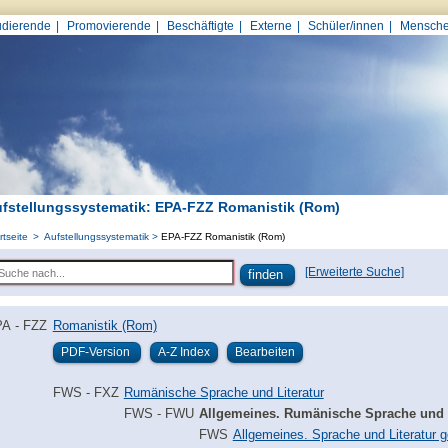
udierende
Promovierende
Beschäftigte
Externe
Schüler/innen
Mensche
fstellungssystematik: EPA-FZZ Romanistik (Rom)
rtseite
Aufstellungssystematik
EPA-FZZ Romanistik (Rom)
[Erweiterte Suche]
A - FZZ
Romanistik (Rom)
FWS - FXZ
Rumänische Sprache und Literatur
FWS - FWU
Allgemeines. Rumänische Sprache und Li
FWS
Allgemeines. Sprache und Literatur