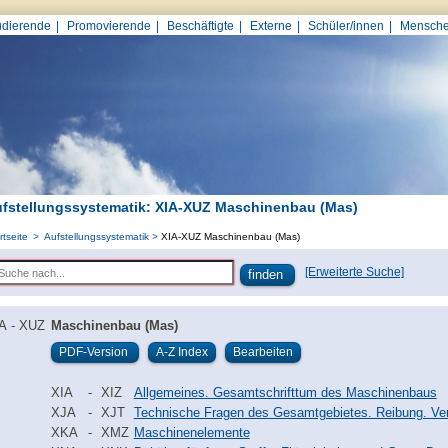
udierende
Promovierende
Beschäftigte
Externe
Schüler/innen
Mensche
fstellungssystematik: XIA-XUZ Maschinenbau (Mas)
rtseite
Aufstellungssystematik
XIA-XUZ Maschinenbau (Mas)
[Erweiterte Suche]
A - XUZ
Maschinenbau (Mas)
XIA
-
XIZ
Allgemeines. Gesamtschrifttum des Maschinenbaus
XJA
-
XJT
Technische Fragen des Gesamtgebietes. Reibung. Vers
XKA
-
XMZ
Maschinenelemente