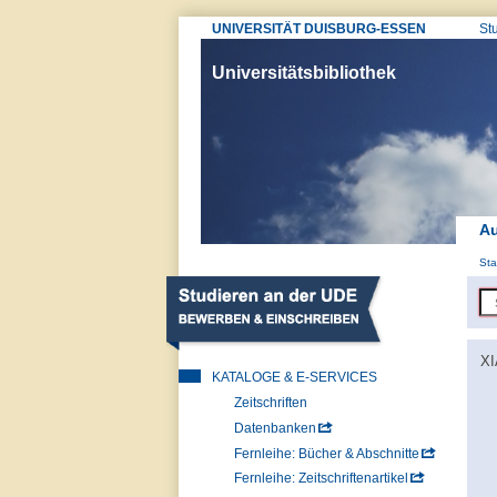
UNIVERSITÄT DUISBURG-ESSEN
St
Universitätsbibliothek
Au
Sta
XI
KATALOGE & E-SERVICES
Zeitschriften
Datenbanken
Fernleihe: Bücher & Abschnitte
Fernleihe: Zeitschriftenartikel