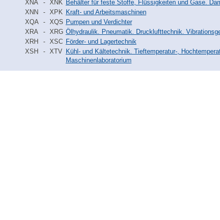
XNA
-
XNK
Behälter für feste Stoffe, Flüssigkeiten und Gase. D
XNN
-
XPK
Kraft- und Arbeitsmaschinen
XQA
-
XQS
Pumpen und Verdichter
XRA
-
XRG
Ölhydraulik. Pneumatik. Drucklufttechnik. Vibrationsg
XRH
-
XSC
Förder- und Lagertechnik
XSH
-
XTV
Kühl- und Kältetechnik. Tieftemperatur-, Hochtemper
Maschinenlaboratorium