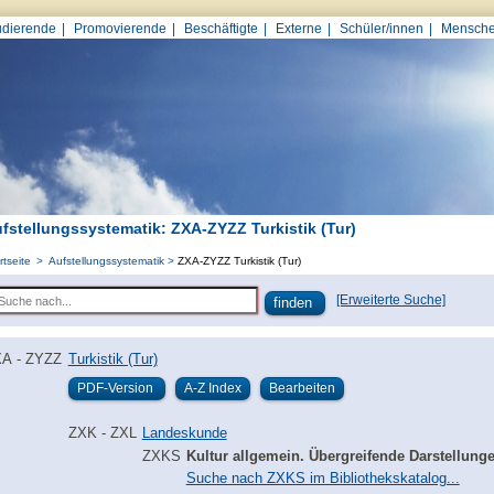
udierende
Promovierende
Beschäftigte
Externe
Schüler/innen
Mensche
fstellungssystematik: ZXA-ZYZZ Turkistik (Tur)
rtseite
Aufstellungssystematik
ZXA-ZYZZ Turkistik (Tur)
[Erweiterte Suche]
A - ZYZZ
Turkistik (Tur)
ZXK - ZXL
Landeskunde
ZXKS
Kultur allgemein. Übergreifende Darstellung
Suche nach ZXKS im Bibliothekskatalog...