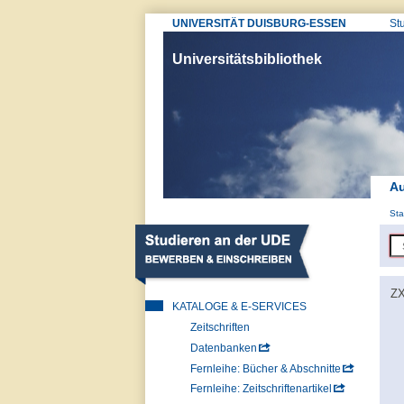
UNIVERSITÄT DUISBURG-ESSEN
St
Universitätsbibliothek
Au
Sta
ZX
KATALOGE & E-SERVICES
Zeitschriften
Datenbanken
Fernleihe: Bücher & Abschnitte
Fernleihe: Zeitschriftenartikel